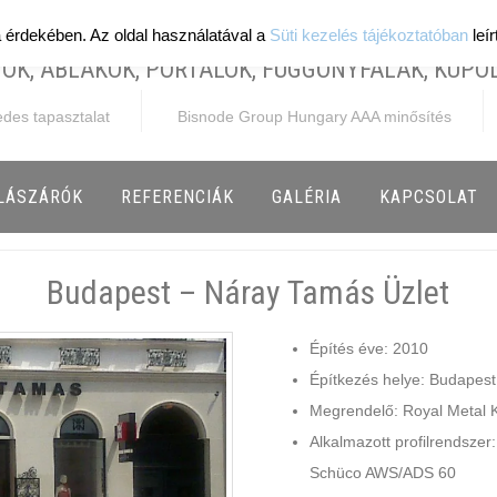
a érdekében. Az oldal használatával a
Süti kezelés tájékoztatóban
leí
ÓK, ABLAKOK, PORTÁLOK, FÜGGÖNYFALAK, KUPOL
edes tapasztalat
Bisnode Group Hungary AAA minősítés
ÍLÁSZÁRÓK
REFERENCIÁK
GALÉRIA
KAPCSOLAT
Budapest – Náray Tamás Üzlet
Építés éve: 2010
Építkezés helye: Budapest
Megrendelő: Royal Metal K
Alkalmazott profilrendszer:
Schüco AWS/ADS 60