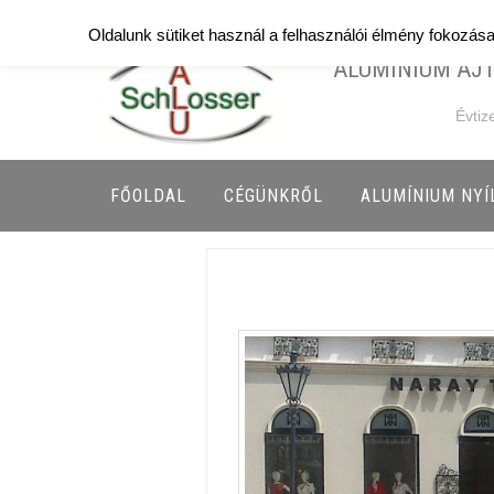
Titkarsag: +36203156848
Oldalunk sütiket használ a felhasználói élmény fokozás
ALUMÍNIUM AJT
Évtiz
FŐOLDAL
CÉGÜNKRŐL
ALUMÍNIUM NY