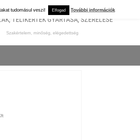
Email: aluschlossertitkarsag@gmail.com
rtakat tudomásul veszi!
További információk
Elfogad
ÁK, TÉLIKERTEK GYÁRTÁSA, SZERELÉSE
Szakértelem, minőség, elégedettség
ft