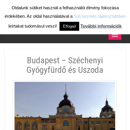
ALUMÍNIUM AJTÓK, ABLAKOK, PORTÁLOK,
Oldalunk sütiket használ a felhasználói élmény fokozása
FÜGGÖNYFALAK, KUPOLÁK, TÉLIKERTEK
érdekében. Az oldal használatával a
Süti kezelés tájékoztatóban
GYÁRTÁSA, SZERELÉSE
leírtakat tudomásul veszi!
További információk
Elfogad
Toggle
navigati
Budapest – Széchenyi
Gyógyfürdő és Uszoda