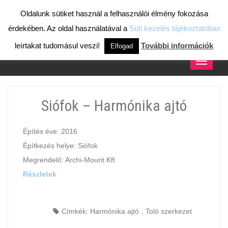
ALUMÍNIUM AJTÓK, ABLAKOK, PORTÁLOK,
Oldalunk sütiket használ a felhasználói élmény fokozása
FÜGGÖNYFALAK, KUPOLÁK, TÉLIKERTEK
érdekében. Az oldal használatával a
Süti kezelés tájékoztatóban
GYÁRTÁSA, SZERELÉSE
leírtakat tudomásul veszi!
További információk
Elfogad
Toggle
navigati
Siófok – Harmónika ajtó
Építés éve: 2016
Építkezés helye: Siófok
Megrendelő: Archi-Mount Kft
Részletek
Címkék:
Harmónika ajtó
,
Toló szerkezet